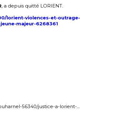
R
, a depuis quitté LORIENT.
0/lorient-violences-et-outrage-
u-jeune-majeur-6268361
.
arnel-56340/justice-a-lorient-...