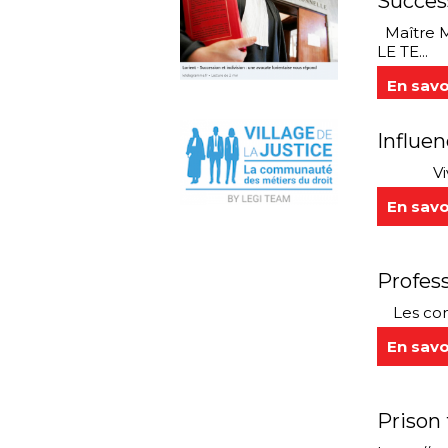
Success
Maître M
LE TE...
En savo
Influen
Vivre de
En savo
Profess
Les cond
En savo
Prison 