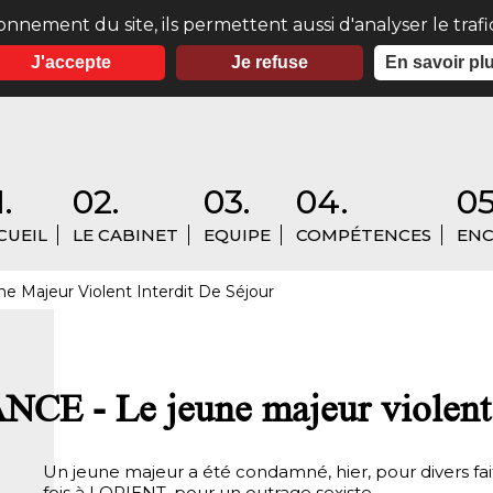
onnement du site, ils permettent aussi d'analyser le traf
J'accepte
Je refuse
En savoir pl
.
02.
03.
04.
05
CUEIL
LE CABINET
EQUIPE
COMPÉTENCES
ENC
e Majeur Violent Interdit De Séjour
CE - Le jeune majeur violent i
Un jeune majeur a été condamné, hier, pour divers fai
fois à LORIENT, pour un outrage sexiste.