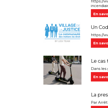
https://w
incendiair
En savo
Un Code
https://w
En savo
Le cas 
Dans les 
En savo
La pres
Par Arrêt