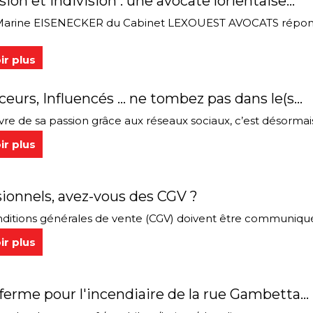
ion et indivision : une avocate lorientaise...
arine EISENECKER du Cabinet LEXOUEST AVOCATS répond à
ir plus
ceurs, Influencés … ne tombez pas dans le(s...
 sa passion grâce aux réseaux sociaux, c’est désormais 
ir plus
ionnels, avez-vous des CGV ?
itions générales de vente (CGV) doivent être communiquées
ir plus
ferme pour l'incendiaire de la rue Gambetta...