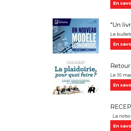
En savo
"Un liv
Le bullet
En savo
Retour 
Le 10 mar
En savo
RECEP
La notion
En savo