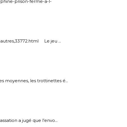
rphine-prison-ferme-a-l-
-autres,33772.html Le jeu ...
s moyennes, les trottinettes é...
ssation a jugé que l’envo...