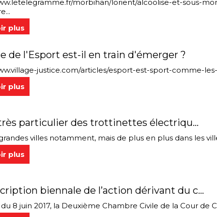
ww.letelegramme.fr/morbihan/lorient/alcoolise-et-sous-mo
e...
ir plus
 de l'Esport est-il en train d'émerger ?
ww.village-justice.com/articles/esport-est-sport-comme-les
ir plus
très particulier des trottinettes électriqu...
grandes villes notamment, mais de plus en plus dans les ville
ir plus
cription biennale de l’action dérivant du c...
 du 8 juin 2017, la Deuxième Chambre Civile de la Cour de Ca