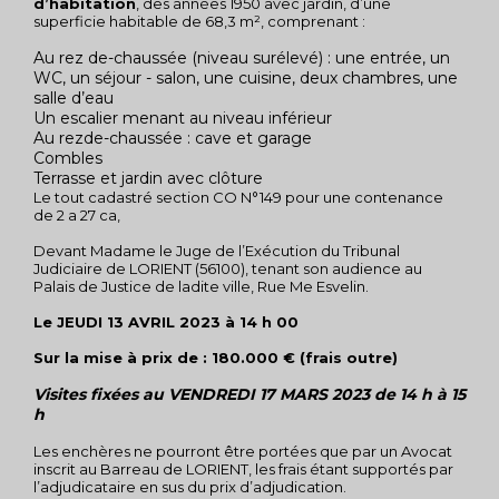
d’habitation
, des années 1950 avec jardin, d’une
superficie habitable de 68,3 m², comprenant :
Au rez de-chaussée (niveau surélevé) : une entrée, un
WC, un séjour - salon, une cuisine, deux chambres, une
salle d’eau
Un escalier menant au niveau inférieur
Au rezde-chaussée : cave et garage
Combles
Terrasse et jardin avec clôture
Le tout cadastré section CO N°149 pour une contenance
de 2 a 27 ca,
Devant Madame le Juge de l’Exécution du Tribunal
Judiciaire de LORIENT (56100), tenant son audience au
Palais de Justice de ladite ville, Rue Me Esvelin.
Le JEUDI 13 AVRIL 2023 à 14 h 00
Sur la mise à prix de : 180.000 € (frais outre)
Visites fixées au VENDREDI 17 MARS 2023 de 14 h à 15
h
Les enchères ne pourront être portées que par un Avocat
inscrit au Barreau de LORIENT, les frais étant supportés par
l’adjudicataire en sus du prix d’adjudication.